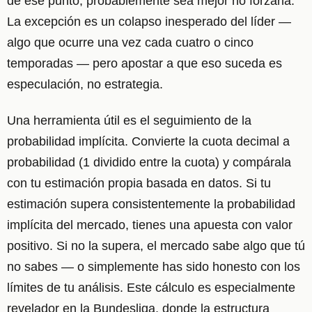
de ese punto, probablemente sea mejor no forzarla.
La excepción es un colapso inesperado del líder —
algo que ocurre una vez cada cuatro o cinco
temporadas — pero apostar a que eso suceda es
especulación, no estrategia.
Una herramienta útil es el seguimiento de la
probabilidad implícita. Convierte la cuota decimal a
probabilidad (1 dividido entre la cuota) y compárala
con tu estimación propia basada en datos. Si tu
estimación supera consistentemente la probabilidad
implícita del mercado, tienes una apuesta con valor
positivo. Si no la supera, el mercado sabe algo que tú
no sabes — o simplemente has sido honesto con los
límites de tu análisis. Este cálculo es especialmente
revelador en la Bundesliga, donde la estructura