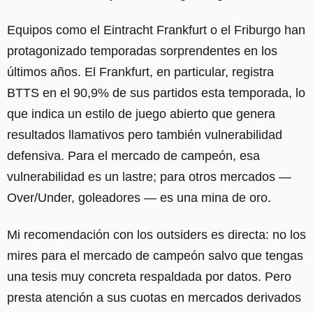
Equipos como el Eintracht Frankfurt o el Friburgo han
protagonizado temporadas sorprendentes en los
últimos años. El Frankfurt, en particular, registra
BTTS en el 90,9% de sus partidos esta temporada, lo
que indica un estilo de juego abierto que genera
resultados llamativos pero también vulnerabilidad
defensiva. Para el mercado de campeón, esa
vulnerabilidad es un lastre; para otros mercados —
Over/Under, goleadores — es una mina de oro.
Mi recomendación con los outsiders es directa: no los
mires para el mercado de campeón salvo que tengas
una tesis muy concreta respaldada por datos. Pero
presta atención a sus cuotas en mercados derivados