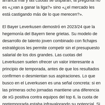
arranca mal y las cuotas se disparan, la pregunta no
es «¿van a ganar la liga?» sino «¿el mercado les
está castigando más de lo que merecen?».
El Bayer Leverkusen demostró en 2023/24 que la
hegemonía del Bayern tiene grietas. Su modelo de
desarrollo de talento joven combinado con fichajes
estratégicos les permite competir sin el presupuesto
salarial de los dos grandes. Las cuotas del
Leverkusen suelen ofrecer un valor interesante a
principio de temporada, antes de que los resultados
confirmen o desmientan sus aspiraciones. Lo que
busco en el Leverkusen es una señal concreta: si en
las primeras ocho jornadas mantiene una diferencia
de xG positiva contra equipos del top 6, la cuota de
pretemporada estaba infravalorando su potencial. Si