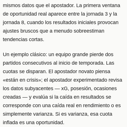
mismos datos que el apostador. La primera ventana
de oportunidad real aparece entre la jornada 3 y la
jornada 8, cuando los resultados iniciales provocan
ajustes bruscos que a menudo sobreestiman
tendencias cortas.
Un ejemplo clásico: un equipo grande pierde dos
partidos consecutivos al inicio de temporada. Las
cuotas se disparan. El apostador novato piensa
«están en crisis»; el apostador experimentado revisa
los datos subyacentes — xG, posesión, ocasiones
creadas — y evalúa si la caída en resultados se
corresponde con una caída real en rendimiento o es
simplemente varianza. Si es varianza, esa cuota
inflada es una oportunidad.