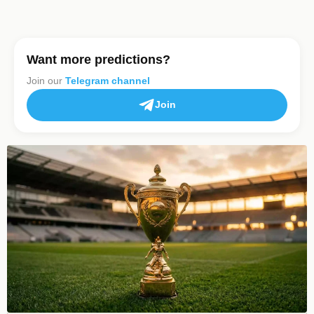
Want more predictions?
Join our
Telegram channel
Join