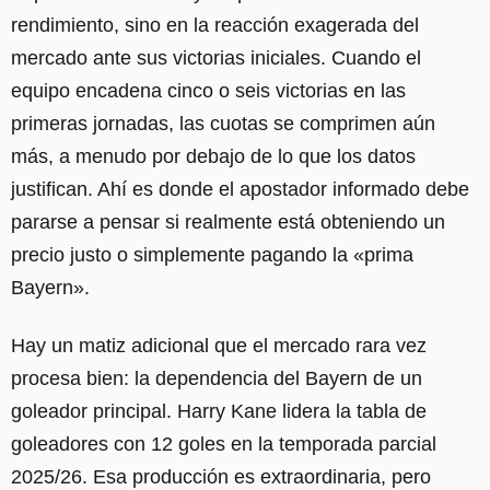
rendimiento, sino en la reacción exagerada del
mercado ante sus victorias iniciales. Cuando el
equipo encadena cinco o seis victorias en las
primeras jornadas, las cuotas se comprimen aún
más, a menudo por debajo de lo que los datos
justifican. Ahí es donde el apostador informado debe
pararse a pensar si realmente está obteniendo un
precio justo o simplemente pagando la «prima
Bayern».
Hay un matiz adicional que el mercado rara vez
procesa bien: la dependencia del Bayern de un
goleador principal. Harry Kane lidera la tabla de
goleadores con 12 goles en la temporada parcial
2025/26. Esa producción es extraordinaria, pero