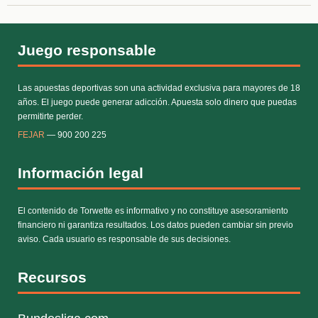
Juego responsable
Las apuestas deportivas son una actividad exclusiva para mayores de 18
años. El juego puede generar adicción. Apuesta solo dinero que puedas
permitirte perder.
FEJAR
— 900 200 225
Información legal
El contenido de Torwette es informativo y no constituye asesoramiento
financiero ni garantiza resultados. Los datos pueden cambiar sin previo
aviso. Cada usuario es responsable de sus decisiones.
Recursos