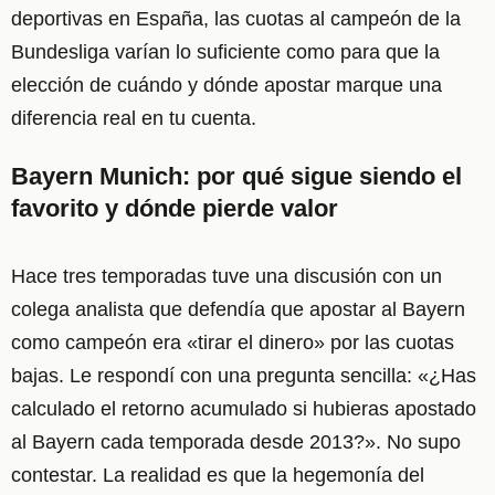
deportivas en España, las cuotas al campeón de la
Bundesliga varían lo suficiente como para que la
elección de cuándo y dónde apostar marque una
diferencia real en tu cuenta.
Bayern Munich: por qué sigue siendo el
favorito y dónde pierde valor
Hace tres temporadas tuve una discusión con un
colega analista que defendía que apostar al Bayern
como campeón era «tirar el dinero» por las cuotas
bajas. Le respondí con una pregunta sencilla: «¿Has
calculado el retorno acumulado si hubieras apostado
al Bayern cada temporada desde 2013?». No supo
contestar. La realidad es que la hegemonía del