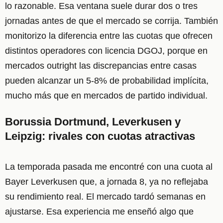
lo razonable. Esa ventana suele durar dos o tres
jornadas antes de que el mercado se corrija. También
monitorizo la diferencia entre las cuotas que ofrecen
distintos operadores con licencia DGOJ, porque en
mercados outright las discrepancias entre casas
pueden alcanzar un 5-8% de probabilidad implícita,
mucho más que en mercados de partido individual.
Borussia Dortmund, Leverkusen y
Leipzig: rivales con cuotas atractivas
La temporada pasada me encontré con una cuota al
Bayer Leverkusen que, a jornada 8, ya no reflejaba
su rendimiento real. El mercado tardó semanas en
ajustarse. Esa experiencia me enseñó algo que