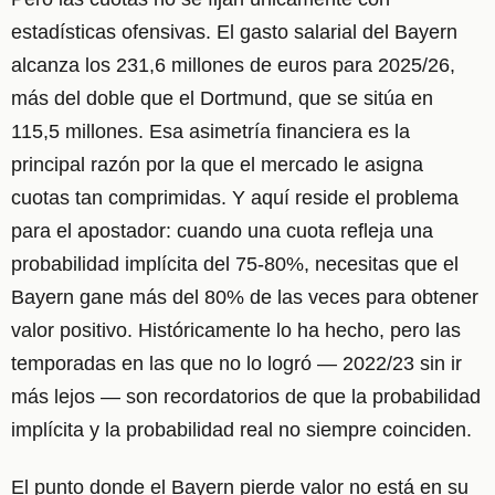
estadísticas ofensivas. El gasto salarial del Bayern
alcanza los 231,6 millones de euros para 2025/26,
más del doble que el Dortmund, que se sitúa en
115,5 millones. Esa asimetría financiera es la
principal razón por la que el mercado le asigna
cuotas tan comprimidas. Y aquí reside el problema
para el apostador: cuando una cuota refleja una
probabilidad implícita del 75-80%, necesitas que el
Bayern gane más del 80% de las veces para obtener
valor positivo. Históricamente lo ha hecho, pero las
temporadas en las que no lo logró — 2022/23 sin ir
más lejos — son recordatorios de que la probabilidad
implícita y la probabilidad real no siempre coinciden.
El punto donde el Bayern pierde valor no está en su