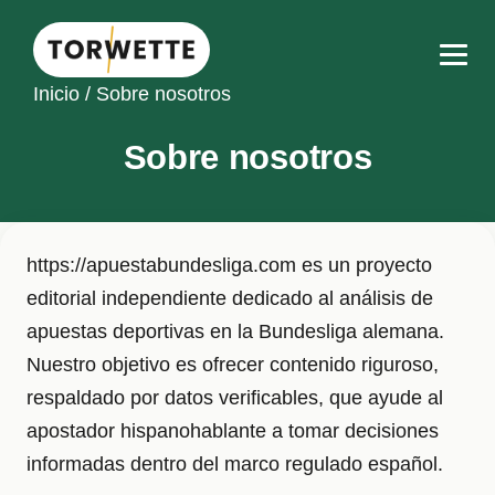
Inicio
/
Sobre nosotros
Sobre nosotros
https://apuestabundesliga.com es un proyecto
editorial independiente dedicado al análisis de
apuestas deportivas en la Bundesliga alemana.
Nuestro objetivo es ofrecer contenido riguroso,
respaldado por datos verificables, que ayude al
apostador hispanohablante a tomar decisiones
informadas dentro del marco regulado español.