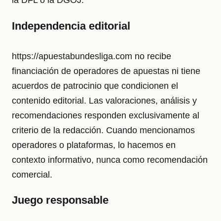
la DFL o la DGOJ.
Independencia editorial
https://apuestabundesliga.com no recibe
financiación de operadores de apuestas ni tiene
acuerdos de patrocinio que condicionen el
contenido editorial. Las valoraciones, análisis y
recomendaciones responden exclusivamente al
criterio de la redacción. Cuando mencionamos
operadores o plataformas, lo hacemos en
contexto informativo, nunca como recomendación
comercial.
Juego responsable