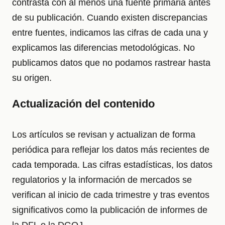
contrasta con al menos una fuente primaria antes
de su publicación. Cuando existen discrepancias
entre fuentes, indicamos las cifras de cada una y
explicamos las diferencias metodológicas. No
publicamos datos que no podamos rastrear hasta
su origen.
Actualización del contenido
Los artículos se revisan y actualizan de forma
periódica para reflejar los datos más recientes de
cada temporada. Las cifras estadísticas, los datos
regulatorios y la información de mercados se
verifican al inicio de cada trimestre y tras eventos
significativos como la publicación de informes de