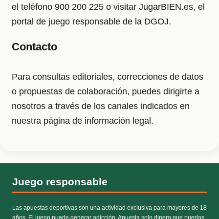
el teléfono 900 200 225 o visitar JugarBIEN.es, el
portal de juego responsable de la DGOJ.
Contacto
Para consultas editoriales, correcciones de datos
o propuestas de colaboración, puedes dirigirte a
nosotros a través de los canales indicados en
nuestra página de información legal.
Juego responsable
Las apuestas deportivas son una actividad exclusiva para mayores de 18
años. El juego puede generar adicción. Apuesta solo dinero que puedas