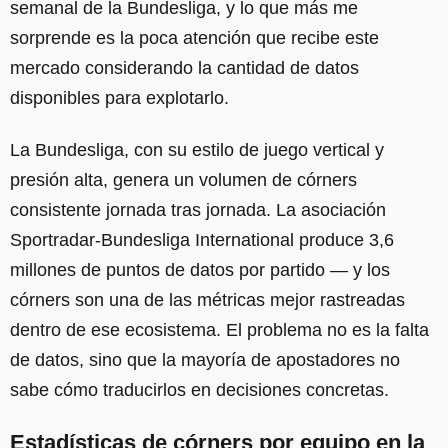
semanal de la Bundesliga, y lo que más me
sorprende es la poca atención que recibe este
mercado considerando la cantidad de datos
disponibles para explotarlo.
La Bundesliga, con su estilo de juego vertical y
presión alta, genera un volumen de córners
consistente jornada tras jornada. La asociación
Sportradar-Bundesliga International produce 3,6
millones de puntos de datos por partido — y los
córners son una de las métricas mejor rastreadas
dentro de ese ecosistema. El problema no es la falta
de datos, sino que la mayoría de apostadores no
sabe cómo traducirlos en decisiones concretas.
Estadísticas de córners por equipo en la