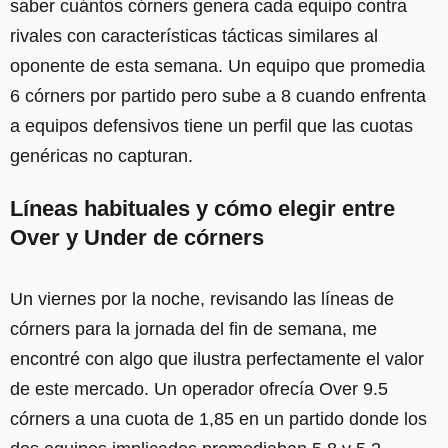
saber cuántos córners genera cada equipo contra
rivales con características tácticas similares al
oponente de esta semana. Un equipo que promedia
6 córners por partido pero sube a 8 cuando enfrenta
a equipos defensivos tiene un perfil que las cuotas
genéricas no capturan.
Líneas habituales y cómo elegir entre
Over y Under de córners
Un viernes por la noche, revisando las líneas de
córners para la jornada del fin de semana, me
encontré con algo que ilustra perfectamente el valor
de este mercado. Un operador ofrecía Over 9.5
córners a una cuota de 1,85 en un partido donde los