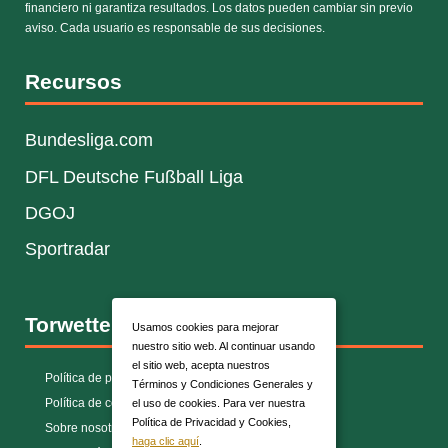
financiero ni garantiza resultados. Los datos pueden cambiar sin previo
aviso. Cada usuario es responsable de sus decisiones.
Recursos
Bundesliga.com
DFL Deutsche Fußball Liga
DGOJ
Sportradar
Torwette
Usamos cookies para mejorar
nuestro sitio web. Al continuar usando
el sitio web, acepta nuestros
Política de privacidad
Términos y Condiciones Generales y
Política de cookies
el uso de cookies. Para ver nuestra
Política de Privacidad y Cookies,
Sobre nosotros
haga clic aquí
.