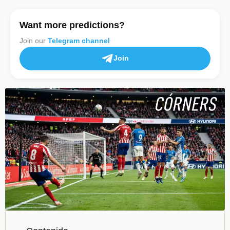
Want more predictions?
Join our
Telegram channel
Join