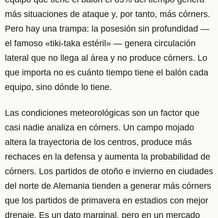
más situaciones de ataque y, por tanto, más córners.
Pero hay una trampa: la posesión sin profundidad —
el famoso «tiki-taka estéril» — genera circulación
lateral que no llega al área y no produce córners. Lo
que importa no es cuánto tiempo tiene el balón cada
equipo, sino dónde lo tiene.
Las condiciones meteorológicas son un factor que
casi nadie analiza en córners. Un campo mojado
altera la trayectoria de los centros, produce más
rechaces en la defensa y aumenta la probabilidad de
córners. Los partidos de otoño e invierno en ciudades
del norte de Alemania tienden a generar más córners
que los partidos de primavera en estadios con mejor
drenaje. Es un dato marginal, pero en un mercado