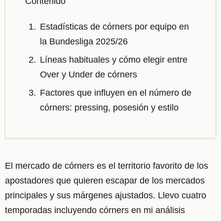
Contenido
Estadísticas de córners por equipo en
la Bundesliga 2025/26
Líneas habituales y cómo elegir entre
Over y Under de córners
Factores que influyen en el número de
córners: pressing, posesión y estilo
El mercado de córners es el territorio favorito de los
apostadores que quieren escapar de los mercados
principales y sus márgenes ajustados. Llevo cuatro
temporadas incluyendo córners en mi análisis