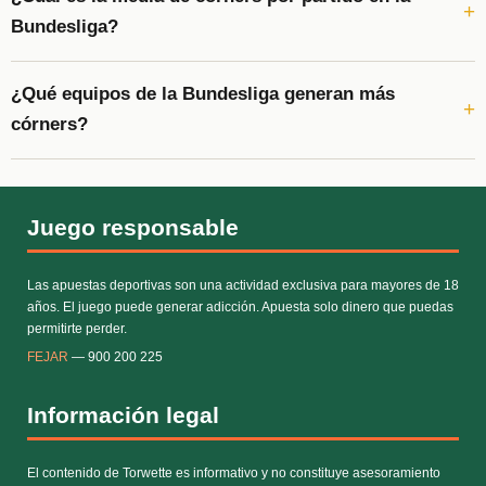
Bundesliga?
¿Qué equipos de la Bundesliga generan más
córners?
Juego responsable
Las apuestas deportivas son una actividad exclusiva para mayores de 18
años. El juego puede generar adicción. Apuesta solo dinero que puedas
permitirte perder.
FEJAR
— 900 200 225
Información legal
El contenido de Torwette es informativo y no constituye asesoramiento