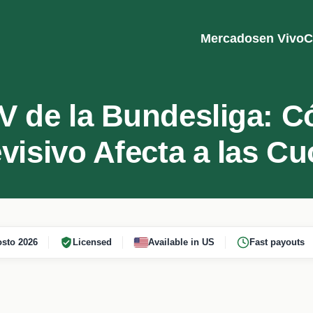
Mercados
en Vivo
C
V de la Bundesliga: C
evisivo Afecta a las Cu
sto 2026
Licensed
Available in US
Fast payouts