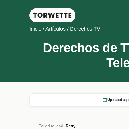
Inicio
/
Artículos
/
Derechos TV
Derechos de T
Tel
Updated ago
Failed to load.
Retry