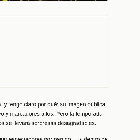
 y tengo claro por qué: su imagen pública
ivo y marcadores altos. Pero la temporada
ros se llevará sorpresas desagradables.
000 espectadores por partido — y dentro de