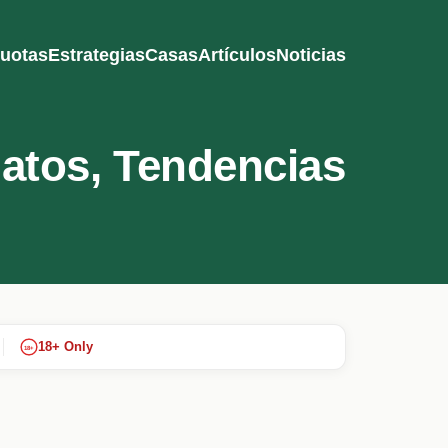
uotas
Estrategias
Casas
Artículos
Noticias
atos, Tendencias
18+ Only
18+