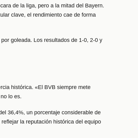
ara de la liga, pero a la mitad del Bayern.
tular clave, el rendimiento cae de forma
por goleada. Los resultados de 1-0, 2-0 y
rcia histórica. «El BVB siempre mete
no lo es.
del 36,4%, un porcentaje considerable de
flejar la reputación histórica del equipo