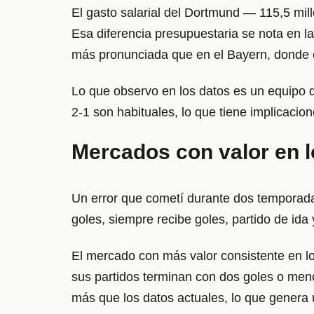
El gasto salarial del Dortmund — 115,5 mill
Esa diferencia presupuestaria se nota en la
más pronunciada que en el Bayern, donde e
Lo que observo en los datos es un equipo q
2-1 son habituales, lo que tiene implicacio
Mercados con valor en l
Un error que cometí durante dos temporada
goles, siempre recibe goles, partido de ida 
El mercado con más valor consistente en l
sus partidos terminan con dos goles o menos
más que los datos actuales, lo que genera