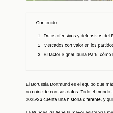
Contenido
Datos ofensivos y defensivos del
Mercados con valor en los partid
El factor Signal Iduna Park: cómo
El Borussia Dortmund es el equipo que más
no coincide con sus datos. Todo el mundo a
2025/26 cuenta una historia diferente, y qu
La Bundesliga tiene la mayor asistencia m