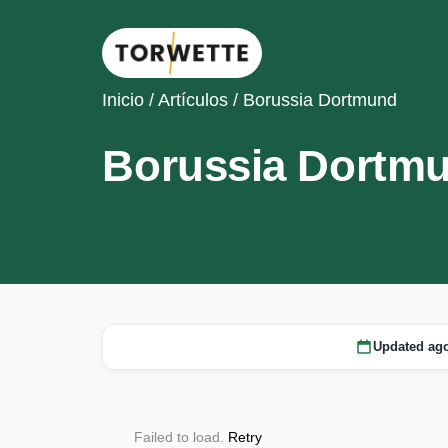
Inicio
/
Artículos
/
Borussia Dortmund
Borussia Dortmu
Updated ago
Failed to load.
Retry