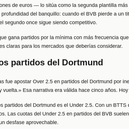
ones de euros — lo sitúa como la segunda plantilla más c
 profundidad del banquillo: cuando el BVB pierde a un ti
l segundo once sigue siendo competitivo.
ue gana partidos por la mínima con más frecuencia que 
nes claras para los mercados que deberías considerar.
os partidos del Dortmund
s fue apostar Over 2.5 en partidos del Dortmund por ine
y vuelta.» Esa narrativa era válida hace cinco años. Hoy 
os partidos del Dortmund es el Under 2.5. Con un BTTS 
. Las cuotas del Under 2.5 en partidos del BVB suelen re
 un desfase aprovechable.