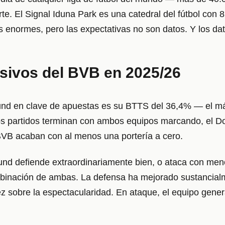
rte. El Signal Iduna Park es una catedral del fútbol con
s enormes, pero las expectativas no son datos. Y los d
sivos del BVB en 2025/26
und en clave de apuestas es su BTTS del 36,4% — el má
s partidos terminan con ambos equipos marcando, el Do
 BVB acaban con al menos una portería a cero.
und defiende extraordinariamente bien, o ataca con meno
mbinación de ambas. La defensa ha mejorado sustancial
dez sobre la espectacularidad. En ataque, el equipo gene