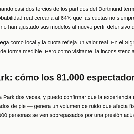
ando casi dos tercios de los partidos del Dortmund ter
abilidad real cercana al 64% que las cuotas no siempre 
no han ajustado sus modelos al nuevo perfil defensivo d
ga como local y la cuota refleja un valor real. En el Si
e forma medible. Pero como visitante, la inconsistencia
Park: cómo los 81.000 espectado
na Park dos veces, y puedo confirmar que la experiencia e
ados de pie — genera un volumen de ruido que afecta fís
000 personas se ven sobrepasados por una presión acú