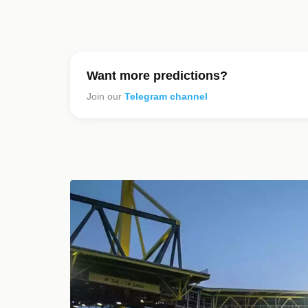
Want more predictions?
Join our
Telegram channel