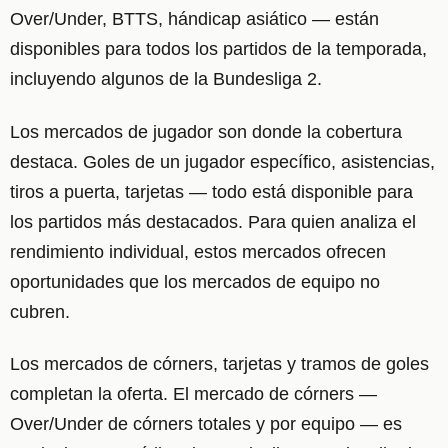
Over/Under, BTTS, hándicap asiático — están
disponibles para todos los partidos de la temporada,
incluyendo algunos de la Bundesliga 2.
Los mercados de jugador son donde la cobertura
destaca. Goles de un jugador específico, asistencias,
tiros a puerta, tarjetas — todo está disponible para
los partidos más destacados. Para quien analiza el
rendimiento individual, estos mercados ofrecen
oportunidades que los mercados de equipo no
cubren.
Los mercados de córners, tarjetas y tramos de goles
completan la oferta. El mercado de córners —
Over/Under de córners totales y por equipo — es