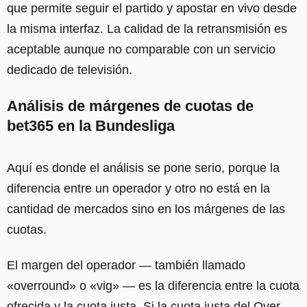
que permite seguir el partido y apostar en vivo desde
la misma interfaz. La calidad de la retransmisión es
aceptable aunque no comparable con un servicio
dedicado de televisión.
Análisis de márgenes de cuotas de
bet365 en la Bundesliga
Aquí es donde el análisis se pone serio, porque la
diferencia entre un operador y otro no está en la
cantidad de mercados sino en los márgenes de las
cuotas.
El margen del operador — también llamado
«overround» o «vig» — es la diferencia entre la cuota
ofrecida y la cuota justa. Si la cuota justa del Over