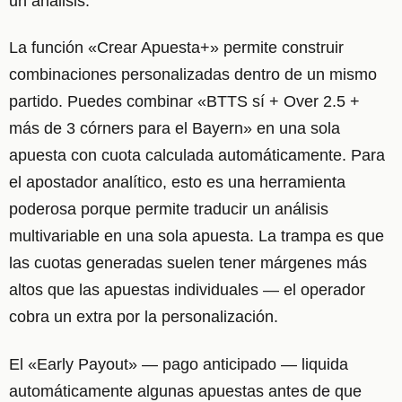
un análisis.
La función «Crear Apuesta+» permite construir
combinaciones personalizadas dentro de un mismo
partido. Puedes combinar «BTTS sí + Over 2.5 +
más de 3 córners para el Bayern» en una sola
apuesta con cuota calculada automáticamente. Para
el apostador analítico, esto es una herramienta
poderosa porque permite traducir un análisis
multivariable en una sola apuesta. La trampa es que
las cuotas generadas suelen tener márgenes más
altos que las apuestas individuales — el operador
cobra un extra por la personalización.
El «Early Payout» — pago anticipado — liquida
automáticamente algunas apuestas antes de que