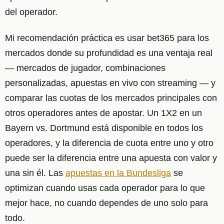
del operador.
Mi recomendación práctica es usar bet365 para los
mercados donde su profundidad es una ventaja real
— mercados de jugador, combinaciones
personalizadas, apuestas en vivo con streaming — y
comparar las cuotas de los mercados principales con
otros operadores antes de apostar. Un 1X2 en un
Bayern vs. Dortmund está disponible en todos los
operadores, y la diferencia de cuota entre uno y otro
puede ser la diferencia entre una apuesta con valor y
una sin él. Las
apuestas en la Bundesliga
se
optimizan cuando usas cada operador para lo que
mejor hace, no cuando dependes de uno solo para
todo.